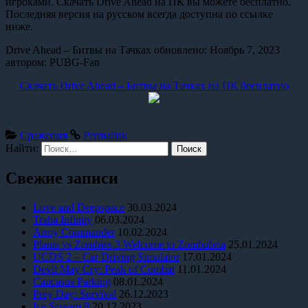
игроками. Скачать Drive Ahead на ПК вы можете бесплатно.
Последняя версия на русском всегда доступна по ссылке
ниже.
Drive Ahead – Битвы на Тачках
обновлено:
Ноябрь 7, 2023
автором:
PUBG-Fan
Скачать Drive Ahead – Битвы на Тачках на ПК бесплатно
Сражения
Permalink
Найти:
Свежие записи
Love and Deepspace
30.03.2024
Traha Infinity
06.03.2024
Army Commander
10.02.2024
Plants vs Zombies 3 Welcome to Zombubria
25.01.2024
UCDS 2 – Car Driving Simulator
17.01.2024
Devil May Cry: Peak of Combat
11.01.2024
Caucasus Parking
08.01.2024
Prey Day: Survival
26.12.2023
Ice Scream 8
20.12.2023