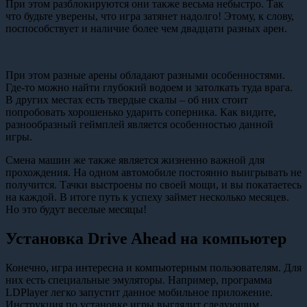
При этом разблокируются они также весьма небыстро. Так
что будьте уверены, что игра затянет надолго! Этому, к слову,
поспособствует и наличие более чем двадцати разных арен.
При этом разные арены обладают разными особенностями.
Где-то можно найти глубокий водоем и затолкать туда врага.
В других местах есть твердые скалы – об них стоит
попробовать хорошенько ударить соперника. Как видите,
разнообразный геймплей является особенностью данной
игры.
Смена машин же также является жизненно важной для
прохождения. На одном автомобиле постоянно выигрывать не
получится. Тачки выстроены по своей мощи, и вы покатаетесь
на каждой. В итоге путь к успеху займет несколько месяцев.
Но это будут веселые месяцы!
Установка Drive Ahead на компьютер
Конечно, игра интересна и компьютерным пользователям. Для
них есть специальные эмуляторы. Например, программа
LDPlayer легко запустит данное мобильное приложение.
Инструкция по установке игры выглядит следующим