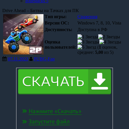
Bluestacks 5
Drive Ahead – Битвы на Тачках для ПК
Тип игры:
Сражения
Версии OC:
Windows 7, 8, 10, Vista
Доступность:
Доступна в РФ
Оценка
пользователей:
(
1
оценок,
среднее:
5,00
из 5)
07.11.2023
PUBG-Fan