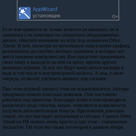
Если вам нравится не только кататься на машинах, но и
сражаться с их помощью на специально оборудованных
аренах, обратите внимание на игру под названием Drive
Ahead. В ней, несмотря на мультяшную пиксельную графику,
реализованы достаточно жесткие сражения, в которых нет
места никаким компромиссам. Вам предстоит прокачивать
свою тачку и выходить на ней на арену против других
реальных игроков. За все это будут начисляться награды в
виде в том числе и внутриигровой валюты. А она, в свою
очередь, позволит улучшить машину еще сильнее.
При этом игровой процесс этим не ограничивается. Авторы
продумали немало классных режимов. Они постоянно
работают над проектом. Благодаря этому в нем проводятся
различного рода события, акции, появляются возможности
получить дополнительные бонусы. Приложение довольно
старое, но оно выглядит актуальным и сегодня. Скачать Drive
Ahead на ПК можно очень просто и при этом – совершенно
бесплатно. Об этом мы также поговорим в данном обзоре.