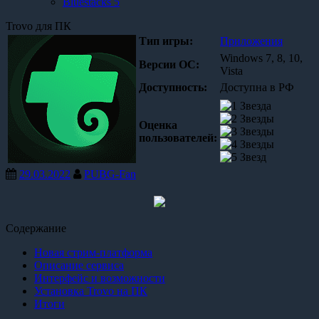
Bluestacks 5
Trovo для ПК
Тип игры:
Приложения
Windows 7, 8, 10,
Версии OC:
Vista
Доступность:
Доступна в РФ
Оценка
пользователей:
29.03.2022
PUBG-Fan
Содержание
Новая стрим-платформа
Описание сервиса
Интерфейс и возможности
Установка Trovo на ПК
Итоги