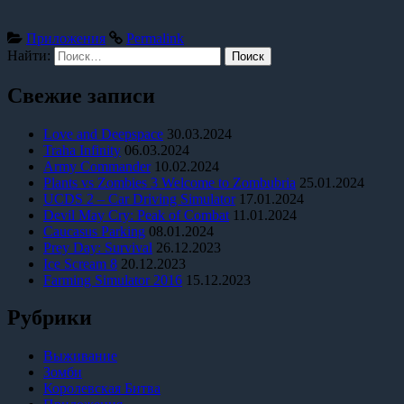
Приложения
Permalink
Найти:
Свежие записи
Love and Deepspace
30.03.2024
Traha Infinity
06.03.2024
Army Commander
10.02.2024
Plants vs Zombies 3 Welcome to Zombubria
25.01.2024
UCDS 2 – Car Driving Simulator
17.01.2024
Devil May Cry: Peak of Combat
11.01.2024
Caucasus Parking
08.01.2024
Prey Day: Survival
26.12.2023
Ice Scream 8
20.12.2023
Farming Simulator 2016
15.12.2023
Рубрики
Выживание
Зомби
Королевская Битва