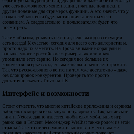
серьезную конкуренцию лидеру рынка и даже обойти его. Тут
уже есть возможность монетизации, платные подписки и
другие полезные для стримеров функции. А это значит, что у
создателей контента будет мотивация заниматься его
созданием. А следовательно, и пользователям будет, что
посмотреть.
Таким образом, унывать не стоит, ведь выход из ситуации
есть всегда! К счастью, сегодня для всего есть альтернативы,
просто надо их заметить. На Трово внимание обращали и
раньше: многие российские стримеры так или иначе
упоминали этот сервис. Но сегодня все большее их
количество всерьез создает там каналы и начинает стримить.
Так что русскоязычного контента там уже достаточно – даже
без блокировок конкурентов. Проверить это просто –
достаточно скачать Trovo на ПК.
Интерфейс и возможности
Стоит отметить, что многие китайские приложения и сервисы
набирают в мире все большую популярность. Так, китайский
гигант Netease давно известен любителям мобильных игр,
равно как и Tencent. Мессенджер WeChat также родом из этой
страны. Так что ничего удивительного в том, что там же
появился качественный стримерский сервис, тоже нет.