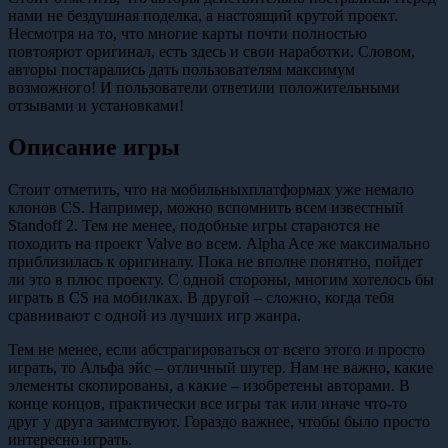
нами не бездушная поделка, а настоящий крутой проект.
Несмотря на то, что многие карты почти полностью
повтоярют оригинал, есть здесь и свои наработки. Словом,
авторы постарались дать пользователям максимум
возможного! И пользователи ответили положительными
отзывами и установками!
Описание игры
Стоит отметить, что на мобильныхплатформах уже немало
клонов CS. Например, можно вспомнить всем известный
Standoff 2. Тем не менее, подобные игры стараются не
походить на проект Valve во всем. Alpha Ace же максимально
приблизилась к оригиналу. Пока не вполне понятно, пойдет
ли это в плюс проекту. С одной стороны, многим хотелось бы
играть в CS на мобилках. В другой – сложно, когда тебя
сравнивают с одной из лучших игр жанра.
Тем не менее, если абстрагироваться от всего этого и просто
играть, то Альфа эйс – отличный шутер. Нам не важно, какие
элементы скопированы, а какие – изобретены авторами. В
конце концов, практически все игры так или иначе что-то
друг у друга заимствуют. Гораздо важнее, чтобы было просто
интересно играть.