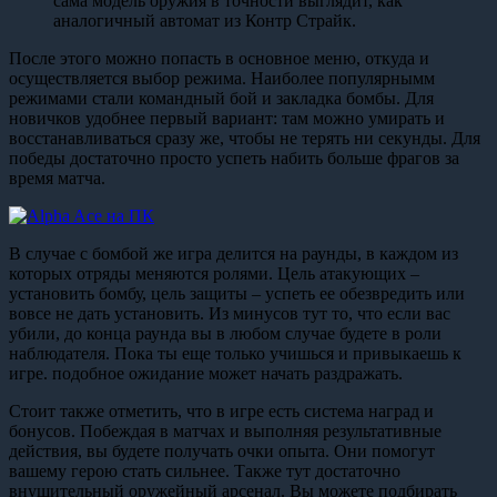
сама модель оружия в точности выглядит, как
аналогичный автомат из Контр Страйк.
После этого можно попасть в основное меню, откуда и
осуществляется выбор режима. Наиболее популярнымм
режимами стали командный бой и закладка бомбы. Для
новичков удобнее первый вариант: там можно умирать и
восстанавливаться сразу же, чтобы не терять ни секунды. Для
победы достаточно просто успеть набить больше фрагов за
время матча.
В случае с бомбой же игра делится на раунды, в каждом из
которых отряды меняются ролями. Цель атакующих –
установить бомбу, цель защиты – успеть ее обезвредить или
вовсе не дать установить. Из минусов тут то, что если вас
убили, до конца раунда вы в любом случае будете в роли
наблюдателя. Пока ты еще только учишься и привыкаешь к
игре. подобное ожидание может начать раздражать.
Стоит также отметить, что в игре есть система наград и
бонусов. Побеждая в матчах и выполняя результативные
действия, вы будете получать очки опыта. Они помогут
вашему герою стать сильнее. Также тут достаточно
внушительный оружейный арсенал. Вы можете подбирать