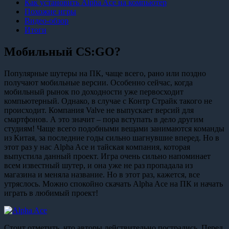
Как установить Alpha Ace на компьютер
Похожие игры
Видео-обзор
Итоги
Мобильный CS:GO?
Популярные шутеры на ПК, чаще всего, рано или поздно
получают мобильные версии. Особенно сейчас, когда
мобильный рынок по доходности уже первосходит
компьютерный. Однако, в случае с Контр Страйк такого не
происходит. Компания Valve не выпускает версий для
смартфонов. А это значит – пора вступать в дело другим
студиям! Чаще всего подобными вещами занимаются команды
из Китая, за последние годы сильно шагнувшие вперед. Но в
этот раз у нас Alpha Ace и тайская компания, которая
выпустила данный проект. Игра очень сильно напоминает
всем известный шутер, и она уже не раз пропадала из
магазина и меняла название. Но в этот раз, кажется, все
утряслось. Можно спокойно скачать Alpha Ace на ПК и начать
играть в любимый проект!
Стоит отметить, что авторы действительно пострались. Перед