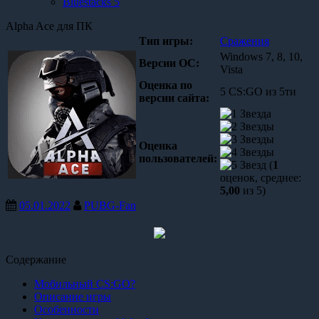
Bluestacks 5
Alpha Ace для ПК
Тип игры:
Сражения
Windows 7, 8, 10,
Версии OC:
Vista
Оценка по
5 CS:GO из 5ти
версии сайта:
Оценка
пользователей:
(
1
оценок, среднее:
5,00
из 5)
05.01.2022
PUBG-Fan
Содержание
Мобильный CS:GO?
Описание игры
Особенности