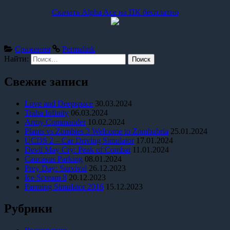
Скачать Alpha Ace на ПК бесплатно
Сражения
Permalink
Найти:
Свежие записи
Love and Deepspace
30.03.2024
Traha Infinity
06.03.2024
Army Commander
10.02.2024
Plants vs Zombies 3 Welcome to Zombubria
25.01.2024
UCDS 2 – Car Driving Simulator
17.01.2024
Devil May Cry: Peak of Combat
11.01.2024
Caucasus Parking
08.01.2024
Prey Day: Survival
26.12.2023
Ice Scream 8
20.12.2023
Farming Simulator 2016
15.12.2023
Рубрики