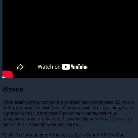
Итоги
Отличный шутер, который подойдет как любителям CS, так и
просто пользователям, желающим пострелять. Тут вы найдете
хорошие карты, привычные режимы и увлекательную
прокачку с новым оружием. Скачать Alpha Ace на ПК можно
бесплатно с помощью нашего сайта.
Alpha Ace
обновлено:
Январь 5, 2022
автором:
PUBG-Fan