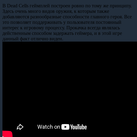
В Dead Cells геймплей построен ровно по тому же принципу.
Здесь очень много видов оружия, к которым также
добавляются разнообразные способности главного героя. Все
это позволяет поддерживать у пользователя постоянный
интерес к игровому процессу. Прокачка всегда являлась
действенным способом задержать геймера, и в этой игре
данный факт отлично виден.