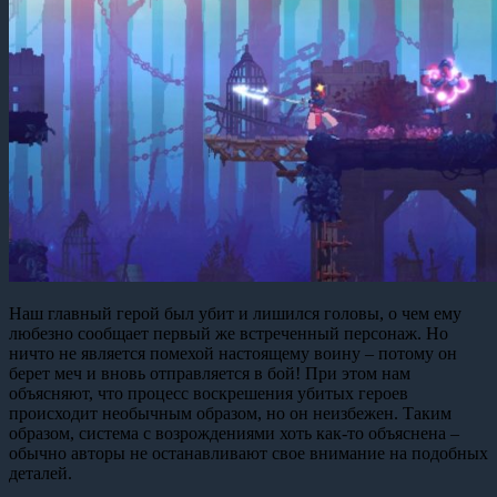
Наш главный герой был убит и лишился головы, о чем ему
любезно сообщает первый же встреченный персонаж. Но
ничто не является помехой настоящему воину – потому он
берет меч и вновь отправляется в бой! При этом нам
объясняют, что процесс воскрешения убитых героев
происходит необычным образом, но он неизбежен. Таким
образом, система с возрождениями хоть как-то объяснена –
обычно авторы не останавливают свое внимание на подобных
деталей.