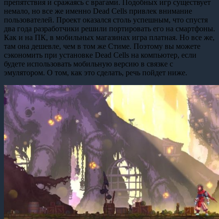
препятствия и сражаясь с врагами. Подобных игр существует
немало, но все же именно Dead Cells привлек внимание
пользователей. Проект оказался столь успешным, что спустя
два года разработчики решили портировать его на смартфоны.
Как и на ПК, в мобильных магазинах игра платная. Но все же,
там она дешевле, чем в том же Стиме. Поэтому вы можете
сэкономить при установке Dead Cells на компьютер, если
будете использовать мобильную версию в связке с
эмулятором. О том, как это сделать, речь пойдет ниже.