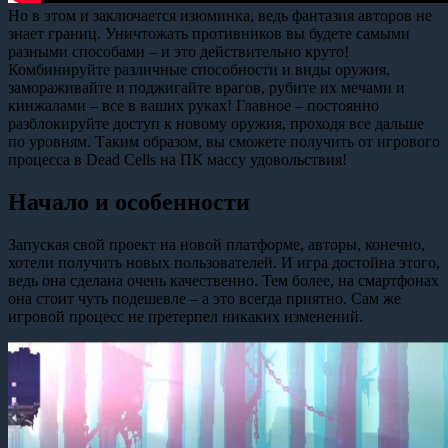
Но в этом и заключается изюминка, ведь фантазия авторов не
знает границ. Уничтожать противников вы будете самыми
разными способами – и это действительно круто!
Комбинируйте различные способности и виды оружия,
замораживайте и поджигайте врагов, рубите их мечами и
кинжалами – все в ваших руках! Главное – постоянно
разблокируйте доступ к новому оружия, проходя все дальше
по уровням. Таким образом, вы сможете получить от игрового
процесса в Dead Cells на ПК массу удовольствия!
Начало и особенности
Запуская свой проект на новой платформе, авторы, конечно,
хотели получить новых пользователей. И игра достойна этого,
ведь она сделана очень качественно. Тем более, на смартфонах
она стоит чуть подешевле – а это всегда приятно. Сам же
игровой процесс не претерпел никаких изменений.