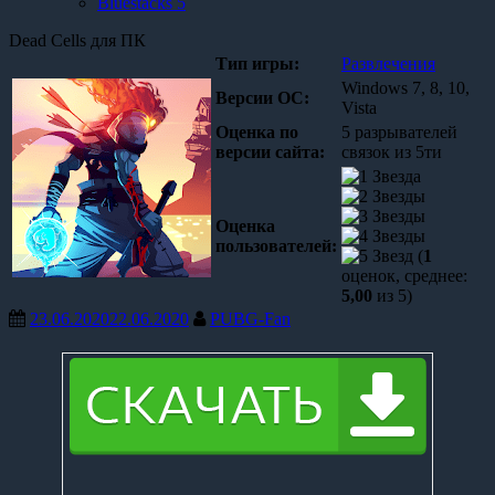
Bluestacks 5
Dead Cells для ПК
Тип игры:
Развлечения
Windows 7, 8, 10,
Версии OC:
Vista
Оценка по
5 разрывателей
версии сайта:
связок из 5ти
Оценка
пользователей:
(
1
оценок, среднее:
5,00
из 5)
23.06.2020
22.06.2020
PUBG-Fan