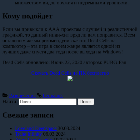
множеством видов оружия и подземными уровнями.
Кому подойдет
Если вы привыкли к AAA-проектам с лучшей и реалистичной
графикой, то данный инди-хит вряд ли вам понравится. Всем
остальным же мы рекомендуем скачать Dead Cells на
компьютер – эта игра в своем жанре является одной из
лучших даже спустя два года после выхода на Windows!
Dead Cells
обновлено:
Июнь 22, 2020
автором:
PUBG-Fan
Скачать Dead Cells на ПК бесплатно
Развлечения
Permalink
Найти:
Свежие записи
Love and Deepspace
30.03.2024
Traha Infinity
06.03.2024
Army Commander
10.02.2024