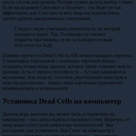
число слотов для оружия. Потому нужно делать выбор с умом.
Если вы возьмете Снегомет и Огнемет – это будет не так
эффективно, как Снегомет и меч, ведь последним очень
удобно рубить замороженных соперников.
Следует также учитывать поверхность, на которой
находятся враги. Так, Головешка не сможет
поджечь противника, если он находится в воде
или стоит на льду.
Помимо прочего в Dead Cells на ПК можно находить чертежи.
У некоторых персонажей с помощью чертежей можно
создавать новые виды оружия, которое также поможет вам на
уровнях. Есть у героя и способности – тут они называются
мутациями. Как видите, способов уничтожения монстров в
игре предостаточно – важно лишь научиться грамотно их
комбинировать и использовать!
Установка Dead Cells на компьютер
Данная игра, конечно же, может быть установлена на
компьютер – она давно вышла в магазине Стим. Впрочем, ее
цена может отпугнуть небогатых пользователей. Мы
расскажем, как установить Дед Селлс на компьютер с
помощью эмулятора и мобильной версии – это немного