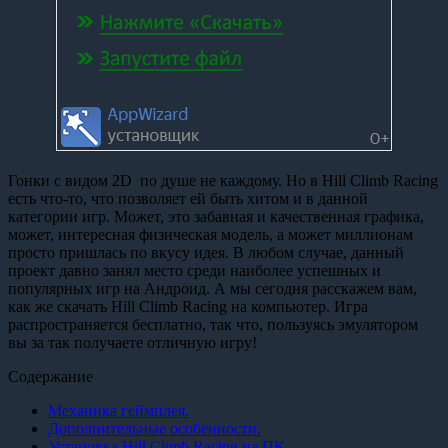
Гонки с видом 2D по душе не каждому. Но в Hill Climb Racing
есть что-то, что позволяет ей быть хитом и в данной
категории игр. Может, это забавная и качественная графика,
может, интересная физическая модель, а может миллионам
просто пришлась по вкусу идея. В любом случае, данный
проект давно занял место среди наиболее успешных и
популярных игр на Андроид. А мы сегодня расскажем вам,
как же скачать Hill Climb Racing на компьютер. Игра
распространяется бесплатно, так что, пользуясь эмулятором
вы за так получаете отличную игру!
Содержание
Механика геймплея.
Дополнительные особенности.
Установка Hill Climb Racing на ПК.