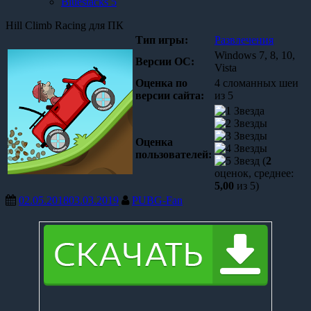
Bluestacks 5
Hill Climb Racing для ПК
Тип игры:
Развлечения
Windows 7, 8, 10,
Версии OC:
Vista
Оценка по
4 сломанных шеи
версии сайта:
из 5
Оценка
пользователей:
(
2
оценок, среднее:
5,00
из 5)
02.05.2018
03.03.2019
PUBG-Fan