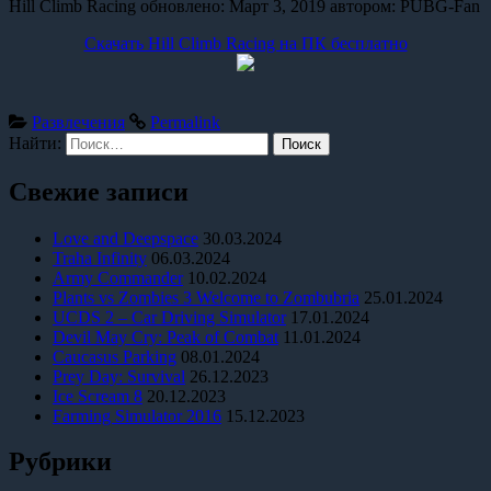
Hill Climb Racing
обновлено:
Март 3, 2019
автором:
PUBG-Fan
Скачать Hill Climb Racing на ПК бесплатно
Развлечения
Permalink
Найти:
Свежие записи
Love and Deepspace
30.03.2024
Traha Infinity
06.03.2024
Army Commander
10.02.2024
Plants vs Zombies 3 Welcome to Zombubria
25.01.2024
UCDS 2 – Car Driving Simulator
17.01.2024
Devil May Cry: Peak of Combat
11.01.2024
Caucasus Parking
08.01.2024
Prey Day: Survival
26.12.2023
Ice Scream 8
20.12.2023
Farming Simulator 2016
15.12.2023
Рубрики