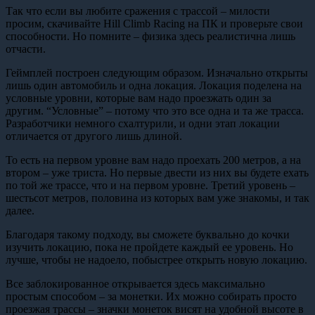
Так что если вы любите сражения с трассой – милости
просим, скачивайте Hill Climb Racing на ПК и проверьте свои
способности. Но помните – физика здесь реалистична лишь
отчасти.
Геймплей построен следующим образом. Изначально открыты
лишь один автомобиль и одна локация. Локация поделена на
условные уровни, которые вам надо проезжать один за
другим. “Условные” – потому что это все одна и та же трасса.
Разработчики немного схалтурили, и одни этап локации
отличается от другого лишь длиной.
То есть на первом уровне вам надо проехать 200 метров, а на
втором – уже триста. Но первые двести из них вы будете ехать
по той же трассе, что и на первом уровне. Третий уровень –
шестьсот метров, половина из которых вам уже знакомы, и так
далее.
Благодаря такому подходу, вы сможете буквально до кочки
изучить локацию, пока не пройдете каждый ее уровень. Но
лучше, чтобы не надоело, побыстрее открыть новую локацию.
Все заблокированное открывается здесь максимально
простым способом – за монетки. Их можно собирать просто
проезжая трассы – значки монеток висят на удобной высоте в