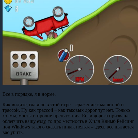
Все в порядке, я в норме.
Как видите, главное в этой игре – сражение с машиной и
трассой. Ну как трассой – как таковых дорог тут нет. Только
холмы, мосты и прочие препятствия. Если дорога призвана
облегчить вашу езду, то про местность в Хилл Климб Рейсинг
под Windows такого сказать никак нельзя – здесь все пытается
вас убить.