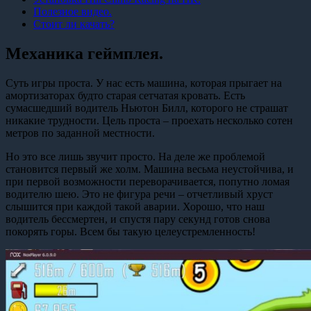
Полезное видео.
Стоит ли качать?
Механика геймплея.
Суть игры проста. У нас есть машина, которая прыгает на
амортизаторах будто старая сетчатая кровать. Есть
сумасшедший водитель Ньютон Билл, которого не страшат
никакие трудности. Цель проста – проехать несколько сотен
метров по заданной местности.
Но это все лишь звучит просто. На деле же проблемой
становится первый же холм. Машина весьма неустойчива, и
при первой возможности переворачивается, попутно ломая
водителю шею. Это не фигура речи – отчетливый хруст
слышится при каждой такой аварии. Хорошо, что наш
водитель бессмертен, и спустя пару секунд готов снова
покорять горы. Всем бы такую целеустремленность!