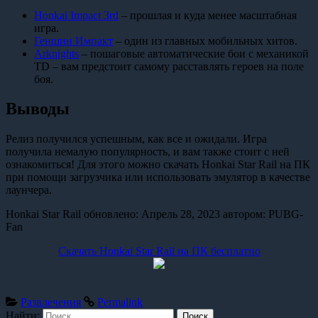
Honkai Impact 3rd
– прошлая и куда менее масштабная
игра.
Геншин Импакт
– один из главных мобильных хитов.
Arknights
– пошаговые автоматические бои с механикой
TD – вам предстоит самому расставлять героев на поле
боя.
Выводы
Релиз получился успешным, как все и ожидали. Игра
получила немалую популярность, и вам также стоит с ней
ознакомиться! Для этого можно скачать Honkai Star Rail на ПК
при помощи загрузчика или использовать эмулятор в качестве
лаунчера.
Honkai Star Rail
обновлено:
Апрель 28, 2023
автором:
PUBG-
Fan
Скачать Honkai Star Rail на ПК бесплатно
Развлечения
Permalink
Найти: