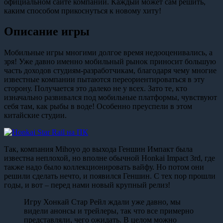
официальном сайте компании. Каждый может сам решить,
каким способом прикоснуться к новому хиту!
Описание игры
Мобильные игры многими долгое время недооценивались, а
зря! Уже давно именно мобильный рынок приносит большую
часть доходов студиям-разработчикам, благодаря чему многие
известные компании пытаются переориентироваться в эту
сторону. Получается это далеко не у всех. Зато те, кто
изначально развивался под мобильные платформы, чувствуют
себя там, как рыбы в воде! Особенно преуспели в этом
китайские студии.
Так, компания Mihoyo до выхода Геншин Импакт была
известна неплохой, но вполне обычной Honkai Impact 3rd, где
также надо было коллекционировать вайфу. Но потом они
решили сделать нечто, и появился Геншин. С тех пор прошли
годы, и вот – перед нами новый крупный релиз!
Игру Хонкай Стар Рейл ждали уже давно, мы
видели анонсы и трейлеры, так что все примерно
представляли, чего ожидать. В целом можно