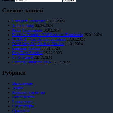
Свежие записи
Love and Deepspace
30.03.2024
Traha Infinity
06.03.2024
Army Commander
10.02.2024
Plants vs Zombies 3 Welcome to Zombubria
25.01.2024
UCDS 2 – Car Driving Simulator
17.01.2024
Devil May Cry: Peak of Combat
11.01.2024
Caucasus Parking
08.01.2024
Prey Day: Survival
26.12.2023
Ice Scream 8
20.12.2023
Farming Simulator 2016
15.12.2023
Рубрики
Выживание
Зомби
Королевская Битва
Приложения
Развлечения
Симуляторы
Сражения