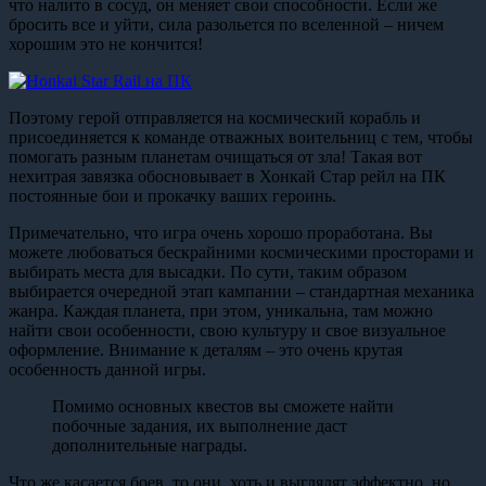
что налито в сосуд, он меняет свои способности. Если же
бросить все и уйти, сила разольется по вселенной – ничем
хорошим это не кончится!
Поэтому герой отправляется на космический корабль и
присоединяется к команде отважных воительниц с тем, чтобы
помогать разным планетам очищаться от зла! Такая вот
нехитрая завязка обосновывает в Хонкай Стар рейл на ПК
постоянные бои и прокачку ваших героинь.
Примечательно, что игра очень хорошо проработана. Вы
можете любоваться бескрайними космическими просторами и
выбирать места для высадки. По сути, таким образом
выбирается очередной этап кампании – стандартная механика
жанра. Каждая планета, при этом, уникальна, там можно
найти свои особенности, свою культуру и свое визуальное
оформление. Внимание к деталям – это очень крутая
особенность данной игры.
Помимо основных квестов вы сможете найти
побочные задания, их выполнение даст
дополнительные награды.
Что же касается боев, то они, хоть и выглядят эффектно, но