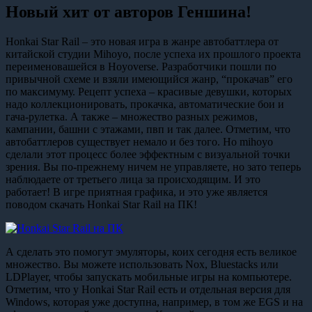
Новый хит от авторов Геншина!
Honkai Star Rail – это новая игра в жанре автобаттлера от
китайской студии Mihoyo, после успеха их прошлого проекта
переименовашейся в Hoyoverse. Разработчики пошли по
привычной схеме и взяли имеющийся жанр, “прокачав” его
по максимуму. Рецепт успеха – красивые девушки, которых
надо коллекционировать, прокачка, автоматические бои и
гача-рулетка. А также – множество разных режимов,
кампании, башни с этажами, пвп и так далее. Отметим, что
автобаттлеров существует немало и без того. Но mihoyo
сделали этот процесс более эффектным с визуальной точки
зрения. Вы по-прежнему ничем не управляете, но зато теперь
наблюдаете от третьего лица за происходящим. И это
работает! В игре приятная графика, и это уже является
поводом скачать Honkai Star Rail на ПК!
А сделать это помогут эмуляторы, коих сегодня есть великое
множество. Вы можете использовать Nox, Bluestacks или
LDPlayer, чтобы запускать мобильные игры на компьютере.
Отметим, что у Honkai Star Rail есть и отдельная версия для
Windows, которая уже доступна, например, в том же EGS и на