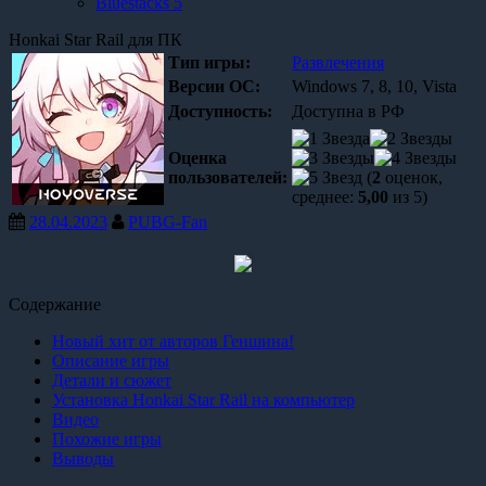
Bluestacks 5
Honkai Star Rail для ПК
Тип игры:
Развлечения
Версии OC:
Windows 7, 8, 10, Vista
Доступность:
Доступна в РФ
Оценка
пользователей:
(
2
оценок,
среднее:
5,00
из 5)
28.04.2023
PUBG-Fan
Содержание
Новый хит от авторов Геншина!
Описание игры
Детали и сюжет
Установка Honkai Star Rail на компьютер
Видео
Похожие игры
Выводы