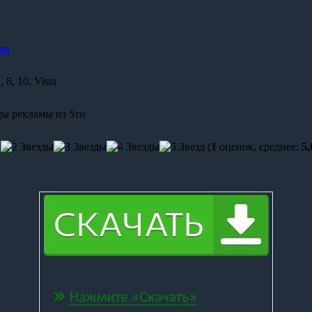
ия
 8, 10, Vista
ра рекламы из 5ти
(
1
оценок, среднее:
5,