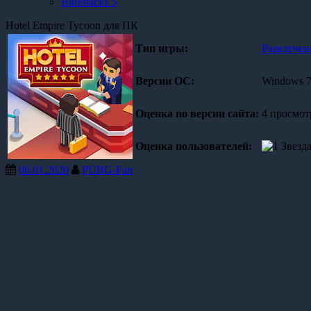
Bluestacks 5
Hotel Empire Tycoon для ПК
Тип игры:
Развлечен
Версии OC:
Windows 7,
Оценка по версии сайта:
4 просмот
Оценка пользователей:
06.01.2020
PUBG-Fan