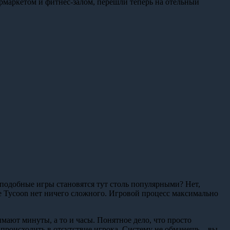
рмаркетом и фитнес-залом, перешли теперь на отельный
 подобные игры становятся тут столь популярными? Нет,
ire Tycoon нет ничего сложного. Игровой процесс максимально
имают минуты, а то и часы. Понятное дело, что просто
т происходить в отсутствие игрока. Систему не обманешь – вы