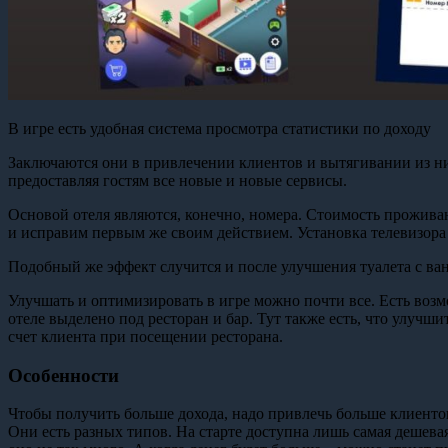
В игре есть удобная система просмотра статистики по доходу
Заключаются они в привлечении клиентов и вытягивании из них
предоставляя гостям все новые и новые сервисы.
Основой отеля являются, конечно, номера. Стоимость проживан
и исправим первым же своим действием. Установка телевизора п
Подобный же эффект случится и после улучшения туалета с ван
Улучшать и оптимизировать в игре можно почти все. Есть воз
отеле выделено под ресторан и бар. Тут также есть, что улучш
счет клиента при посещении ресторана.
Особенности
Чтобы получить больше дохода, надо привлечь больше клиенто
Они есть разных типов. На старте доступна лишь самая дешева