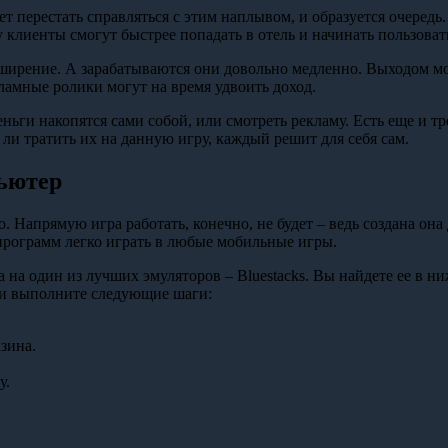
т перестать справляться с этим наплывом, и образуется очередь
 клиенты смогут быстрее попадать в отель и начинать пользоват
асширение. А зарабатываются они довольно медленно. Выходом м
ламные ролики могут на время удвоить доход.
еньги накопятся сами собой, или смотреть рекламу. Есть еще и т
ли тратить их на данную игру, каждый решит для себя сам.
пьютер
о. Напрямую игра работать, конечно, не будет – ведь создана он
рограмм легко играть в любые мобильные игры.
а на один из лучших эмуляторов – Bluestacks. Вы найдете ее в 
 и выполните следующие шаги:
зина.
у.