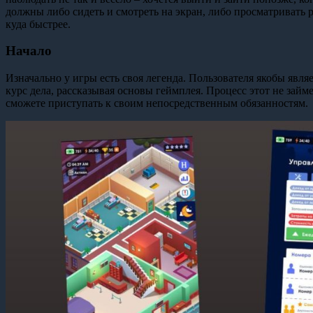
должны либо сидеть и смотреть на экран, либо просматривать 
куда быстрее.
Начало
Изначально у игры есть своя легенда. Пользователя якобы явл
курс дела, рассказывая основы геймплея. Процесс этот не займе
сможете приступать к своим непосредственным обязанностям.