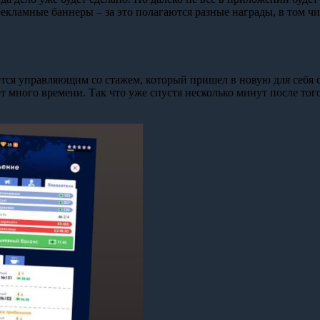
рекламные баннеры – за это полагаются разные награды, в том 
яется управляющим со стажем, который пришел в новую для себя
т много времени. Так что уже спустя несколько минут после того