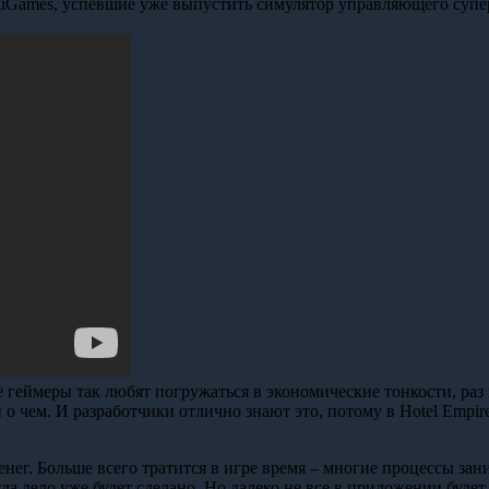
diGames, успевшие уже выпустить симулятор управляющего супе
 геймеры так любят погружаться в экономические тонкости, раз
 ни о чем. И разработчики отлично знают это, потому в Hotel Emp
енег. Больше всего тратится в игре время – многие процессы зан
гда дело уже будет сделано. Но далеко не все в приложении буде