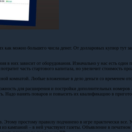
 как можно большего числа денег. От долларовых купюр тут зав
ия в них зависит от оборудования. Изначально у нас есть один 
отратит часть стартового капитала, но увеличит стоимость прож
ной комнатой. Любые вложенные в дело деньги со временем отоб
можность для расширения и постройки дополнительных номеров 
ить. Надо нанять поваров и повысить их квалификацию в пригото
в. Этому простому правилу подчинено в игре практически все. 
я из кампаний – в ней участвуют газеты. Объявление в печатном 