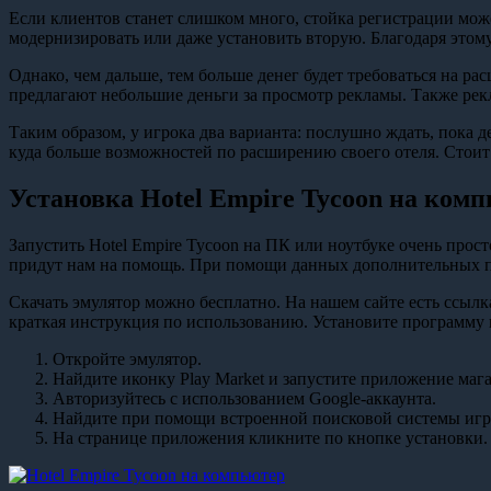
Если клиентов станет слишком много, стойка регистрации може
модернизировать или даже установить вторую. Благодаря этому
Однако, чем дальше, тем больше денег будет требоваться на р
предлагают небольшие деньги за просмотр рекламы. Также рек
Таким образом, у игрока два варианта: послушно ждать, пока д
куда больше возможностей по расширению своего отеля. Стоит 
Установка Hotel Empire Tycoon на ком
Запустить Hotel Empire Tycoon на ПК или ноутбуке очень прост
придут нам на помощь. При помощи данных дополнительных п
Скачать эмулятор можно бесплатно. На нашем сайте есть ссылк
краткая инструкция по использованию. Установите программу
Откройте эмулятор.
Найдите иконку Play Market и запустите приложение мага
Авторизуйтесь с использованием Google-аккаунта.
Найдите при помощи встроенной поисковой системы игр
На странице приложения кликните по кнопке установки.