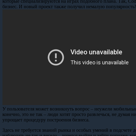
которые специализируются на играх подобного плана. Так, Co
бизнес. И новый проект также получил немалую популярность!
У пользователя может возникнуть вопрос – неужели мобильные
конечно, это не так – люди хотят просто развлечься, не думая
упрощает процедуру построения бизнеса.
Здесь не требуется знаний рынка и особых умений в подсчете д
наблюдать не так и весело – хочется выйти и зайти попозже, ко