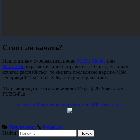
Стоит ли качать?
Поклонникам суровых игр, вроде
PUBG Mobile
или
Horrorfield
игра может и не понравиться. Однако, если вам
хочется расслабиться, то скачать последнюю версию Мой
говорящий Том 2 на ПК будет верным решением.
Мой говорящий Том 2
обновлено:
Март 3, 2019
автором:
PUBG-Fan
Скачать Мой говорящий Том 2 на ПК бесплатно
Развлечения
Permalink
Найти: