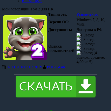
Bluestacks 5
Мой говорящий Том 2 для ПК
Тип игры:
Развлечения
Windows 7, 8, 10,
Версии OC:
Vista
Доступность:
Доступна в РФ
Оценка
пользователей:
(
4
оценок, среднее:
4,00
из 5)
07.11.2018
03.03.2019
PUBG-Fan