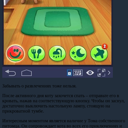
Забывать о развлечениях тоже нельзя.
После активного дня коту захочется спать – отправьте его в
кровать, нажав на соответствующую кнопку. Чтобы он заснул,
достаточно выключить настольную лампу, стоящую на
прикроватной тумбе.
Интересным моментом является наличие у Тома собственного
питомца. Он сопровождает кота во всех его приключениях и