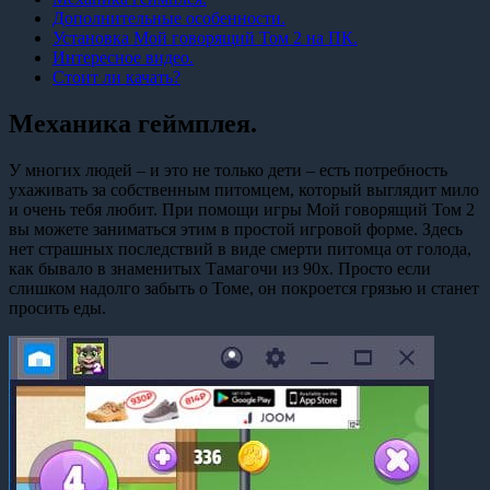
Дополнительные особенности.
Установка Мой говорящий Том 2 на ПК.
Интересное видео.
Стоит ли качать?
Механика геймплея.
У многих людей – и это не только дети – есть потребность
ухаживать за собственным питомцем, который выглядит мило
и очень тебя любит. При помощи игры Мой говорящий Том 2
вы можете заниматься этим в простой игровой форме. Здесь
нет страшных последствий в виде смерти питомца от голода,
как бывало в знаменитых Тамагочи из 90х. Просто если
слишком надолго забыть о Томе, он покроется грязью и станет
просить еды.