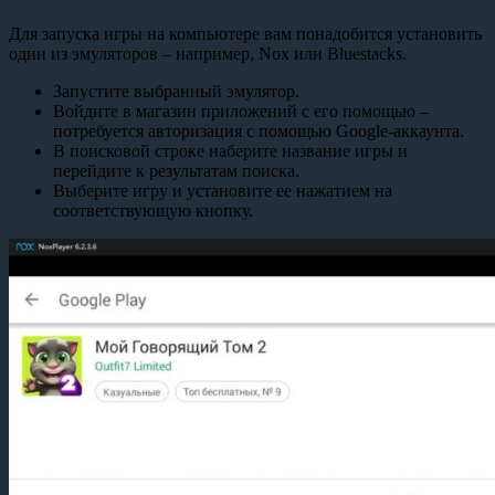
Для запуска игры на компьютере вам понадобится установить
один из эмуляторов – например, Nox или Bluestacks.
Запустите выбранный эмулятор.
Войдите в магазин приложений с его помощью –
потребуется авторизация с помощью Google-аккаунта.
В поисковой строке наберите название игры и
перейдите к результатам поиска.
Выберите игру и установите ее нажатием на
соответствующую кнопку.