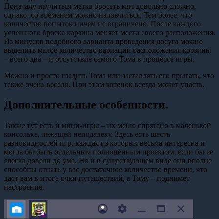
Поначалу научиться метко бросать мяч довольно сложно,
однако, со временем можно наловчиться. Тем более, что
количество попыток ничем не ограничено. После каждого
успешного броска корзина меняет место своего расположения.
Из минусов подобного варианта проведения досуга можно
выделить малое количество вариаций расположения корзины
– всего два – и отсутствие самого Тома в процессе игры.
Можно и просто гладить Тома или заставлять его прыгать, что
также очень весело. При этом котенок всегда может упасть.
Дополнительные особенности.
Также тут есть и мини-игры – их меню спрятано в маленькой
консольке, лежащей неподалеку. Здесь есть шесть
разновидностей игр, каждая из которых весьма интересна и
могла бы быть отдельным полноценным проектом, если бы ее
слегка довели до ума. Но и в существующем виде они вполне
способны отнять у вас достаточное количество времени, что
даст вам в итоге очки путешествий, а Тому – поднимет
настроение.