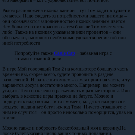
его накормить – кот с удовольствием ест почти все.
Рядом расположена иконка ванной – тут Том ходит в туалет и
купается. Надо следить за потребностями вашего питомца –
они обозначаются заполненностью иконок зеленым цветом.
Чем больше на них красного – тем больше Том хочет чего-
либо. Также на иконках указаны значки процентов – они
обозначают, насколько необходимо удовлетворение той или
иной потребности.
Попробуйте также
Castle Cats
– забавная игра с
котами в главной роли.
В игре Мой говорящий Том 2 на компьютере большую часть
времени вы, скорее всего, будете проводить в разделе
развлечений. Играть с питомцем – самая приятная часть, и тут
вариантов досуга достаточно много. Например, вы можете
усадить Тома на качели и раскачивать в разные стороны. Или
выбрать в качестве игры прыжки на батуте. Можно и
подшутить надо котом – в тот момент, когда он находится в
воздухе, выдвиньте батут из-под Тома. Ничего страшного с
ним не случится – он просто недовольно поморщится, упав на
землю.
Можно также и побросать баскетбольный мяч в корзину.На
доске будет указано число ваших точных попаданий.