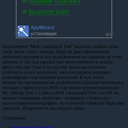
Приложение “Мой говорящий Том” наделало немало шума
сразу после своего выхода. Вряд ли даже прожженные
любители шутеров и игр на выживание не слышали об этом
проекте. С тех пор прошло уже много времени и вышло
много игр про Тома и его друзей. Были как попытки
повторить успех оригинала, так и расширить жанровое
разнообразие этой игровой вселенной. И вот, после
множества экспериментов, разработчики решили вернуться к
истокам и выпустить в 2018 году новую версию оригинала –
My Talking Tom 2. Скачать Мой говорящий Том 2 на ПК вы
можете с помощью эмулятора – возникнут сложности с
использованием микрофона, но основной геймплей будет вам
доступен. Подробности вы найдете ниже.
Содержание
Механика геймплея.