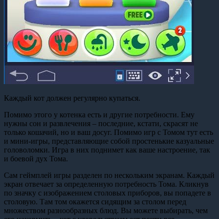
Каждый кот должен регулярно купаться.
Помимо этого у котенка есть и другие потребности. Ему
нужны сон и развлечения – последние, кстати, скрасят не
только кошачий, но и ваш досуг. Помимо игр с Томом тут есть
и мини-игры, представляющие собой простенькие казуальные
головоломки. Игра в них поднимет как ваше настроение, так
и боевой дух Тома.
Сам геймплей игры разделен по нескольким экранам. Каждый
экран отвечает за определенную потребность Тома. Кликнув
по значку с изображением столовых приборов, вы попадете в
столовую. Там том окажется сидящим за столом перед
множеством разнообразных блюд. Вы можете выбирать, чем