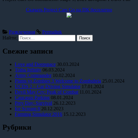
Скачать Project Cars Go на ПК бесплатно
Развлечения
Permalink
Найти:
Свежие записи
Love and Deepspace
30.03.2024
Traha Infinity
06.03.2024
Army Commander
10.02.2024
Plants vs Zombies 3 Welcome to Zombubria
25.01.2024
UCDS 2 – Car Driving Simulator
17.01.2024
Devil May Cry: Peak of Combat
11.01.2024
Caucasus Parking
08.01.2024
Prey Day: Survival
26.12.2023
Ice Scream 8
20.12.2023
Farming Simulator 2016
15.12.2023
Рубрики