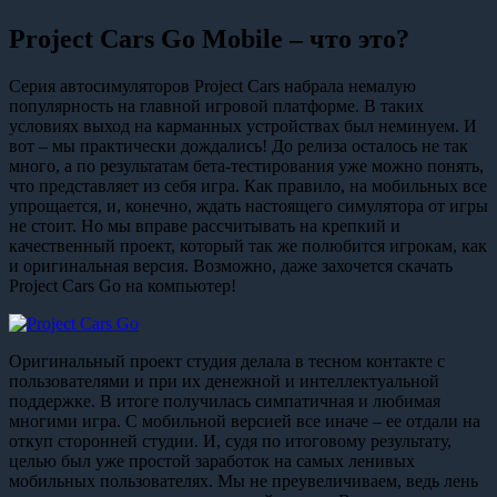
Project Cars Go Mobile – что это?
Серия автосимуляторов Project Cars набрала немалую
популярность на главной игровой платформе. В таких
условиях выход на карманных устройствах был неминуем. И
вот – мы практически дождались! До релиза осталось не так
много, а по результатам бета-тестирования уже можно понять,
что представляет из себя игра. Как правило, на мобильных все
упрощается, и, конечно, ждать настоящего симулятора от игры
не стоит. Но мы вправе рассчитывать на крепкий и
качественный проект, который так же полюбится игрокам, как
и оригинальная версия. Возможно, даже захочется скачать
Project Cars Go на компьютер!
Оригинальный проект студия делала в тесном контакте с
пользователями и при их денежной и интеллектуальной
поддержке. В итоге получилась симпатичная и любимая
многими игра. С мобильной версией все иначе – ее отдали на
откуп сторонней студии. И, судя по итоговому результату,
целью был уже простой заработок на самых ленивых
мобильных пользователях. Мы не преувеличиваем, ведь лень