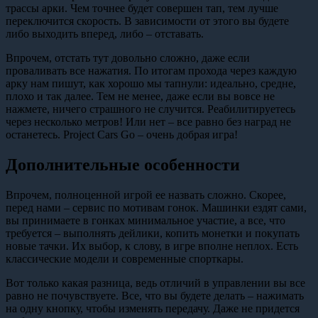
трассы арки. Чем точнее будет совершен тап, тем лучше
переключится скорость. В зависимости от этого вы будете
либо выходить вперед, либо – отставать.
Впрочем, отстать тут довольно сложно, даже если
проваливать все нажатия. По итогам прохода через каждую
арку нам пишут, как хорошо мы тапнули: идеально, средне,
плохо и так далее. Тем не менее, даже если вы вовсе не
нажмете, ничего страшного не случится. Реабилитируетесь
через несколько метров! Или нет – все равно без наград не
останетесь. Project Cars Go – очень добрая игра!
Дополнительные особенности
Впрочем, полноценной игрой ее назвать сложно. Скорее,
перед нами – сервис по мотивам гонок. Машинки ездят сами,
вы принимаете в гонках минимальное участие, а все, что
требуется – выполнять дейлики, копить монетки и покупать
новые тачки. Их выбор, к слову, в игре вполне неплох. Есть
классические модели и современные спорткары.
Вот только какая разница, ведь отличий в управлении вы все
равно не почувствуете. Все, что вы будете делать – нажимать
на одну кнопку, чтобы изменять передачу. Даже не придется