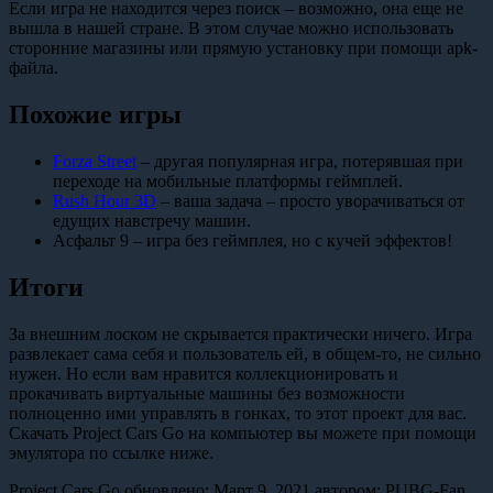
Если игра не находится через поиск – возможно, она еще не
вышла в нашей стране. В этом случае можно использовать
сторонние магазины или прямую установку при помощи apk-
файла.
Похожие игры
Forza Street
– другая популярная игра, потерявшая при
переходе на мобильные платформы геймплей.
Rush Hour 3D
– ваша задача – просто уворачиваться от
едущих навстречу машин.
Асфальт 9 – игра без геймплея, но с кучей эффектов!
Итоги
За внешним лоском не скрывается практически ничего. Игра
развлекает сама себя и пользователь ей, в общем-то, не сильно
нужен. Но если вам нравится коллекционировать и
прокачивать виртуальные машины без возможности
полноценно ими управлять в гонках, то этот проект для вас.
Скачать Project Cars Go на компьютер вы можете при помощи
эмулятора по ссылке ниже.
Project Cars Go
обновлено:
Март 9, 2021
автором:
PUBG-Fan