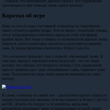
– главное, что напоминает данный проект. Все управление
производится при помощи лишь одной кнопки!
Коротко об игре
Вряд ли кто-то ждал настоящий симулятор на смартфонах –
такое случается крайне редко. Тем не менее, тенденция такова,
что и традиционных гоночных аркад на этой платформе
крайне мало. Все чаще в гонках от пользователя зависит лишь
скорость, хотя в некоторых проектах и разгоняется машина
сама. К таким проектам относится и Project Cars Go.
Это осознание приходит уже в первой, обучающей гонке. К
счастью, процесс обучения очень недолгий – но это лишь
потому, что обучать тут попросту нечему. Суть управления
проста: машина едет сама, поворачивает сама, тормозит тоже
сама. Пользователю надо лишь вовремя нажимать на одну
кнопку.
К слову, и кнопки-то самой нет – достаточно просто тапать по
экрану пальцем или мышью, если вы играете в Project Cars Go
на ПК. Делать это следует в те моменты, когда ваш
автомобиль проезжает через установленные по всей длине