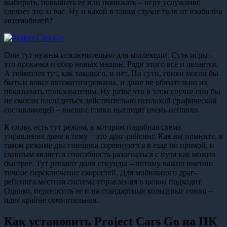
выбирать, повышать ее или понижать – игру услужливо
сделает это за вас. Ну и какой в таком случае толк от изобилия
автомобилей?
Они тут нужны исключительно для коллекции. Суть игры –
это прокачка и сбор новых машин. Ради этого все и делается.
А геймплея тут, как такового, и нет. По сути, гонки могли бы
быть и вовсе автоматизированы, и даже не обязательно их
показывать пользователям. Ну разве что в этом случае они бы
не смогли насладиться действительно неплохой графической
составляющей – внешне гонки выглядят очень неплохо.
К слову, есть тут режим, в котором подобная схема
управления даже в тему – это драг-рейсинг. Как вы помните, в
таком режиме два гонщика соревнуются в езде по прямой, и
главным является способность разогнаться с нуля как можно
быстрее. Тут решают доли секунды – потому важно именно
точное переключение скоростей. Для мобильного драг-
рейсинга местная система управления в целом подходит.
Однако, переносить ее и на стандартные кольцевые гонки –
идея крайне сомнительная.
Как установить Project Cars Go на ПК