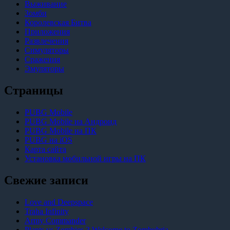
Выживание
Зомби
Королевская Битва
Приложения
Развлечения
Симуляторы
Сражения
Эмуляторы
Страницы
PUBG Mobile
PUBG Mobile на Андроид
PUBG Mobile на ПК
PUBG на iOS
Карта сайта
Установка мобильной игры на ПК
Свежие записи
Love and Deepspace
Traha Infinity
Army Commander
Plants vs Zombies 3 Welcome to Zombubria