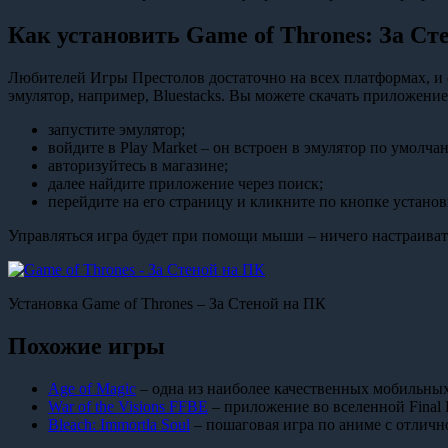
Как установить Game of Thrones: За Ст
Любителей Игры Престолов достаточно на всех платформах, и с
эмулятор, например, Bluestacks. Вы можете скачать приложение
запустите эмулятор;
войдите в Play Market – он встроен в эмулятор по умолча
авторизуйтесь в магазине;
далее найдите приложение через поиск;
перейдите на его страницу и кликните по кнопке установ
Управляться игра будет при помощи мыши – ничего настраивать
Установка Game of Thrones – За Стеной на ПК
Похожие игры
Age of Magic
– одна из наиболее качественных мобильн
War of the Visions FFBE
– приложение во вселенной Final F
Bleach: Immortla Soul
– пошаговая игра по аниме с отличн