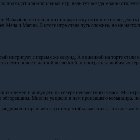
шо подходит для мобильных игр, ведь тут всегда можно отвлечься
нии Behaviour, не пошли по стандартному пути и не стали делат
 Меча и Магии. В итоге игра стала чуть сложнее, но не настоль
рый интригует с первых же секунд. А вишенкой на торте стали 
ть нечто новое в данной вселенной, и поиграть за любимых герое
диких племен и живущего на севере неизвестного ужаса. Мы игр
ю обгоревшим. Многие увидели в нем пропавшего командира, но 
азведчиков отправляется за стену, чтобы выяснить – что же там 