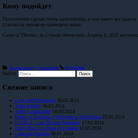
Кому подойдет
Приложение сделан очень качественно, и оно имеет все шансы 
Ссылка на эмулятор приведена ниже.
Game of Thrones: За Стеной
обновлено:
Апрель 6, 2020
автором
Выживание
,
Сражения
Permalink
Найти:
Свежие записи
Love and Deepspace
30.03.2024
Traha Infinity
06.03.2024
Army Commander
10.02.2024
Plants vs Zombies 3 Welcome to Zombubria
25.01.2024
UCDS 2 – Car Driving Simulator
17.01.2024
Devil May Cry: Peak of Combat
11.01.2024
Caucasus Parking
08.01.2024