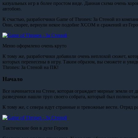
казуальных игр в более простом виде. Данная схема очень хоро
автобою.
К счастью, разработчики Game of Thrones: За Стеной из компа
Они, скорее, вернули некое подобие XCOM и сражений из Героев
Меню оформлено очень круто
К тому же, разработчики добавили очень неплохой сюжет, кото
которых перенесены в игру. Таким образом, вы сможете и увиде
Thrones: За Стеной на ПК!
Начало
Все начинается на Стене, которая ограждает мирные земли от 
разведчики нашли труп своего собрата, который был полность
К тому же, с севера идут странные и тревожные вести. Отряд р
Тактические бои в духе Героев