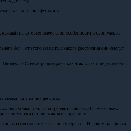
туп к другому.
ечает за свой набор функций.
х, каждый из которых имеет свои особенности и свои удары.
его боя – от этого зависит, с какого расстояния они смогут
Thrones: За Стеной роль играют как атаки, так и перемещения:
олучаемые на уровнях ресурсы.
 ходов. Однако, иногда встречаются боссы. В случае таких
же если у врага остались живые соратники.
персонажа сильны и имеют свои суперсилы. Игрокам наверняка