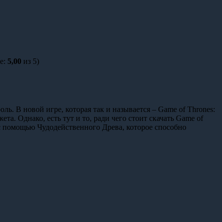
е:
5,00
из 5)
ь. В новой игре, которая так и называется – Game of Thrones:
та. Однако, есть тут и то, ради чего стоит скачать Game of
с помощью Чудодейственного Древа, которое способно