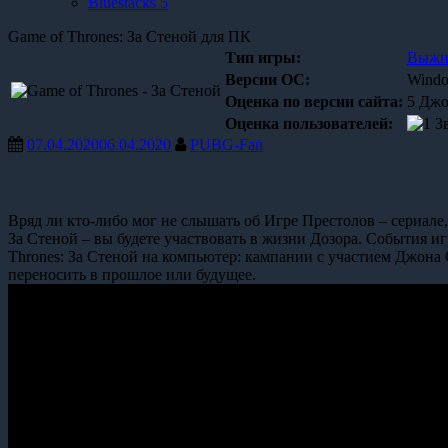
Bluestacks 5
Game of Thrones: За Стеной для ПК
Тип игры:
Выжи
Версии OC:
Window
Оценка по версии сайта:
5 Джо
Оценка пользователей:
07.04.2020
06.04.2020
PUBG-Fan
Вряд ли кто-либо мог не слышать об Игре Престолов – сериале,
За Стеной – вы будете участвовать в жизни Дозора. События игр
Thrones: За Стеной на компьютер: кампании с участием Джона
переносить в прошлое или будущее.