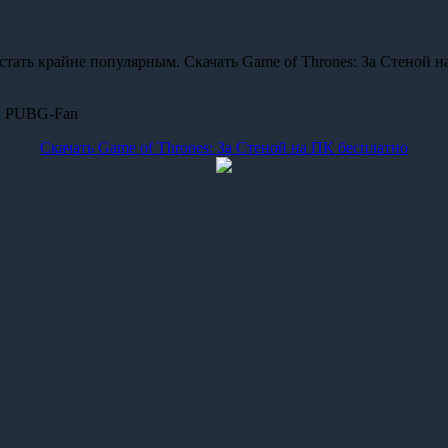
стать крайне популярным. Скачать Game of Thrones: За Стеной 
:
PUBG-Fan
Скачать Game of Thrones: За Стеной на ПК бесплатно