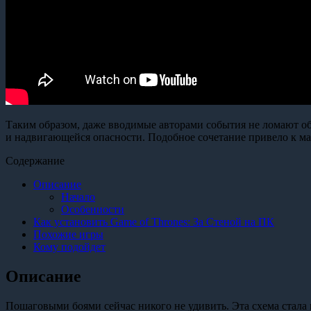
Таким образом, даже вводимые авторами события не ломают общ
и надвигающейся опасности. Подобное сочетание привело к ма
Содержание
Описание
Начало
Особенности
Как установить Game of Thrones: За Стеной на ПК
Похожие игры
Кому подойдет
Описание
Пошаговыми боями сейчас никого не удивить. Эта схема стала 