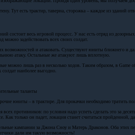
, изображающие локации. Пройдя один уровень, мы получаем дос
ну. Тут есть трактир, таверна, сторожка – каждое из зданий отв
ний состоит весь игровой процесс. У нас есть отряд из дозорны
д можно задействовать всех своих солдат.
х возможностей и атаковать. Существуют юниты ближнего и дальн
дальнюю атаку. Остальные же атакуют лишь вплотную.
е можно лишь раз в несколько ходов. Таким образом, в Game of 
х солдат наиболее выгодно.
нительные таланты
 прочие юниты – в трактире. Для прокачки необходимо тратить п
всех противников: по условия надо успеть сделать это за десять
 Как только он падет, локация станет считаться пройденной, да
ительные кампании за Джона Сноу и Матерь Драконов. Оба этих 
ботчики дали им такую возможность!