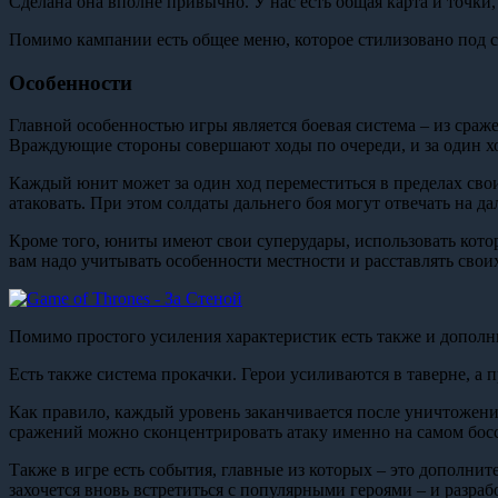
Сделана она вполне привычно. У нас есть общая карта и точки
Помимо кампании есть общее меню, которое стилизовано под сте
Особенности
Главной особенностью игры является боевая система – из сраже
Враждующие стороны совершают ходы по очереди, и за один хо
Каждый юнит может за один ход переместиться в пределах свои
атаковать. При этом солдаты дальнего боя могут отвечать на 
Кроме того, юниты имеют свои суперудары, использовать которы
вам надо учитывать особенности местности и расставлять свои
Помимо простого усиления характеристик есть также и допол
Есть также система прокачки. Герои усиливаются в таверне, а
Как правило, каждый уровень заканчивается после уничтожения 
сражений можно сконцентрировать атаку именно на самом боссе.
Также в игре есть события, главные из которых – это дополн
захочется вновь встретиться с популярными героями – и разра