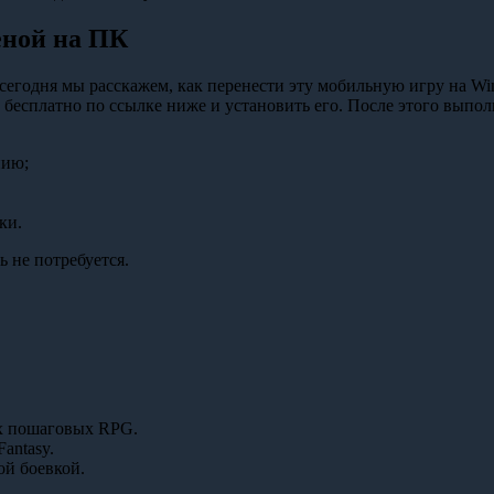
еной на ПК
егодня мы расскажем, как перенести эту мобильную игру на Win
 бесплатно по ссылке ниже и установить его. После этого выпол
нию;
ки.
 не потребуется.
ых пошаговых RPG.
antasy.
ой боевкой.